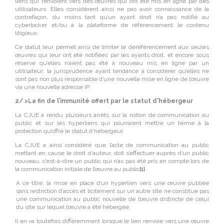
liens qui renvoient vers des œuvres qui ont été mis en ligne par des
utilisateurs. Elles considèrent ainsi ne pas avoir connaissance de la
contrefaçon, du moins tant qu’un ayant droit n’a pas notifié au
cyberlocker et/ou à la plateforme de référencement le contenu
litigieux.
Ce statut leur permet ainsi de limiter le déréférencement aux seules
œuvres qui leur ont été notifiées par les ayants droit, et encore sous
réserve qu’elles n’aient pas été à nouveau mis en ligne par un
utilisateur, la jurisprudence ayant tendance à considérer qu’elles ne
sont pas non plus responsable d’une nouvelle mise en ligne de l’œuvre
via une nouvelle adresse IP.
2/ >La fin de l’immunité offert par le statut d’hébergeur
La CJUE a rendu plusieurs arrêts sur la notion de communication au
public et sur les hyperliens qui pourraient mettre un terme à la
protection qu’offre le statut d’hébergeur.
La CJUE a ainsi considéré que l’acte de communication au public
mettant en cause le droit d’auteur, doit s’effectuer auprès d’un public
nouveau, c’est-à-dire un public qui n’as pas été pris en compte lors de
la communication initiale de l’œuvre au public
[1]
.
A ce titre, la mise en place d’un hyperlien vers une œuvre publiée
sans restriction d’accès et licitement sur un autre site ne constitue pas
une communication au public nouvelle de l’œuvre distincte de celui
du site sur lequel l’œuvre a été hébergée.
Il en va toutefois différemment lorsque le lien renvoie vers une œuvre