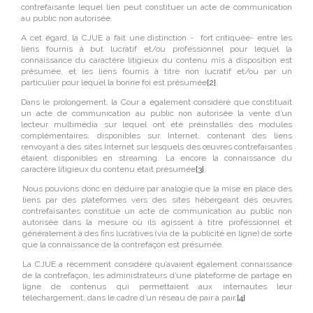
contrefaisante lequel lien peut constituer un acte de communication
au public non autorisée.
A cet égard, la CJUE a fait une distinction - fort critiquée- entre les
liens fournis à but lucratif et/ou professionnel pour lequel la
connaissance du caractère litigieux du contenu mis à disposition est
présumée, et les liens fournis à titre non lucratif et/ou par un
particulier pour lequel la bonne foi est présumée
[2]
.
Dans le prolongement, la Cour a également considéré que constituait
un acte de communication au public non autorisée la vente d’un
lecteur multimédia sur lequel ont été préinstallés des modules
complémentaires, disponibles sur Internet, contenant des liens
renvoyant à des sites Internet sur lesquels des œuvres contrefaisantes
étaient disponibles en streaming. La encore la connaissance du
caractère litigieux du contenu était présumée
[3]
.
Nous pouvions donc en déduire par analogie que la mise en place des
liens par des plateformes vers des sites hébergeant des œuvres
contrefaisantes constitue un acte de communication au public non
autorisée dans la mesure où ils agissent à titre professionnel et
généralement à des fins lucratives (via de la publicité en ligne) de sorte
que la connaissance de la contrefaçon est présumée.
La CJUE a récemment considéré qu’avaient également connaissance
de la contrefaçon, les administrateurs d’une plateforme de partage en
ligne de contenus qui permettaient aux internautes leur
téléchargement, dans le cadre d’un réseau de pair à pair.
[4]