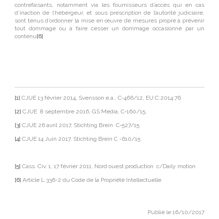
contrefaisants, notamment via les fournisseurs d’accès qui en cas
d’inaction de l’hébergeur, et sous prescription de l’autorité judiciaire,
sont tenus d’ordonner la mise en œuvre de mesures propre à prévenir
tout dommage ou à faire cesser un dommage occasionné par un
contenu
[6]
.
[1]
CJUE 13 février 2014, Svensson e.a., C‑466/12, EU:C:2014:76
[2]
CJUE 8 septembre 2016, GS Media, C‑160/15,
[3]
CJUE 26 avril 2017, Stichting Brein C‑527/15
[4]
CJUE 14 Juin 2017, Stichting Brein C -610/15
[5]
Cass. Civ. 1, 17 février 2011, Nord ouest production c/Daily motion
[6]
Article L 336-2 du Code de la Propriété Intellectuelle
Publié le 16/10/2017