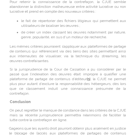
Pour retenir la connaissance de la contrefaçon, la CJUE semble
abandonner la distinction malheureuse entre activité lucrative ou non
lucrative et prend en compte des nouveaux critères :
le fait de répertorier des fichiers litigieux qui permettent aux
utilisateurs de localiser les œuvres ;
de créer un index classant les œuvres notamment par nature,
genre, popularité, en sus d‘un moteur de recherche.
Les mêmes critères pourraient s’appliquer aux plateformes de partage
de contenus qui référencent via des liens des sites permettant ainsi
aux internautes de visualiser, via la technique du streaming, les
œuvres contrefaisantes.
Si la jurisprudence de la Cour de Cassation a pu considérer par le
passé que l’indexation des œuvres était impropre à qualifier une
plateforme de partage de contenus d’éditeur
[5]
, la CJUE ne permet
plus pour autant d’exclure la responsabilité des hébergeurs, dès lors
que ce classement induit une connaissance présumée de la
contrefaçon.
Conclusion
On peut regretter le manque de constance dans les critères de la CJUE
mais sa récente jurisprudence permettra néanmoins de faciliter la
lutte contre la contrefaçon en ligne.
Gageons que les ayants droit pourront obtenir plus aisément en justice
le blocage de l’accès aux plateformes de partages de contenus