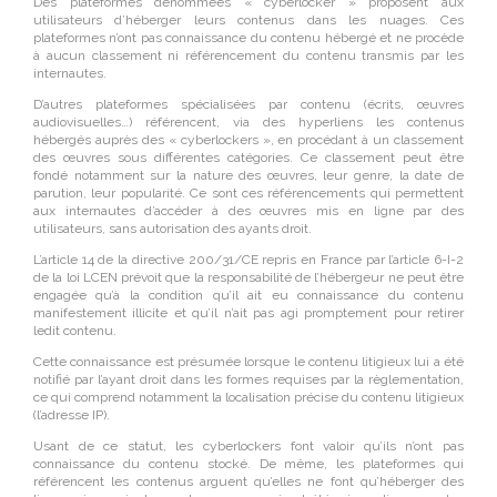
Des plateformes dénommées « cyberlocker » proposent aux
utilisateurs d’héberger leurs contenus dans les nuages. Ces
plateformes n’ont pas connaissance du contenu hébergé et ne procède
à aucun classement ni référencement du contenu transmis par les
internautes.
D’autres plateformes spécialisées par contenu (écrits, œuvres
audiovisuelles…) référencent, via des hyperliens les contenus
hébergés auprès des « cyberlockers », en procédant à un classement
des œuvres sous différentes catégories. Ce classement peut être
fondé notamment sur la nature des œuvres, leur genre, la date de
parution, leur popularité. Ce sont ces référencements qui permettent
aux internautes d’accéder à des œuvres mis en ligne par des
utilisateurs, sans autorisation des ayants droit.
L’article 14 de la directive 200/31/CE repris en France par l’article 6-I-2
de la loi LCEN prévoit que la responsabilité de l’hébergeur ne peut être
engagée qu’à la condition qu’il ait eu connaissance du contenu
manifestement illicite et qu’il n’ait pas agi promptement pour retirer
ledit contenu.
Cette connaissance est présumée lorsque le contenu litigieux lui a été
notifié par l’ayant droit dans les formes requises par la règlementation,
ce qui comprend notamment la localisation précise du contenu litigieux
(l’adresse IP).
Usant de ce statut, les cyberlockers font valoir qu’ils n’ont pas
connaissance du contenu stocké. De même, les plateformes qui
référencent les contenus arguent qu’elles ne font qu’héberger des